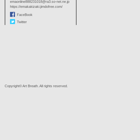
emaonline888231018@ra3.so-net.ne.jp
https://emakakizaki.jimdofree.com/
FaceBook
Twitter
Copyright© Art Breath. All rights reserved.